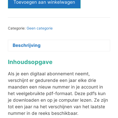
Toevoegen aan winkelwagen
jaarabonnement
(nummers
26
t/m
Categorie:
Geen categorie
29)
aantal
Beschrijving
Inhoudsopgave
Als je een digitaal abonnement neemt,
verschijnt er gedurende een jaar elke drie
maanden een nieuw nummer in je account in
het veelgebruikte pdf-formaat. Deze pdf’s kun
je downloaden en op je computer lezen. Ze zijn
tot een jaar na het verschijnen van het laatste
nummer in de reeks beschikbaar.