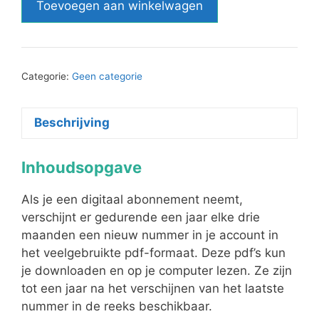
Toevoegen aan winkelwagen
jaarabonnement
(nummers
25
t/m
Categorie:
Geen categorie
28)
aantal
Beschrijving
Inhoudsopgave
Als je een digitaal abonnement neemt,
verschijnt er gedurende een jaar elke drie
maanden een nieuw nummer in je account in
het veelgebruikte pdf-formaat. Deze pdf’s kun
je downloaden en op je computer lezen. Ze zijn
tot een jaar na het verschijnen van het laatste
nummer in de reeks beschikbaar.