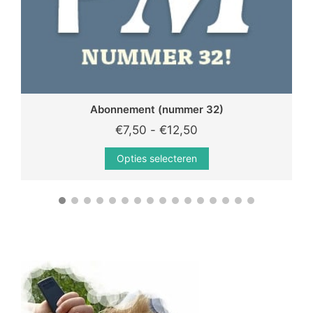
Digitaal jaarabonnement (nummers 23 t/m 26)
€
24,00
Toevoegen aan winkelwagen