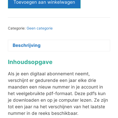
Toevoegen aan winkelwagen
jaarabonnement
(nummers
24
t/m
Categorie:
Geen categorie
27)
aantal
Beschrijving
Inhoudsopgave
Als je een digitaal abonnement neemt,
verschijnt er gedurende een jaar elke drie
maanden een nieuw nummer in je account in
het veelgebruikte pdf-formaat. Deze pdf’s kun
je downloaden en op je computer lezen. Ze zijn
tot een jaar na het verschijnen van het laatste
nummer in de reeks beschikbaar.