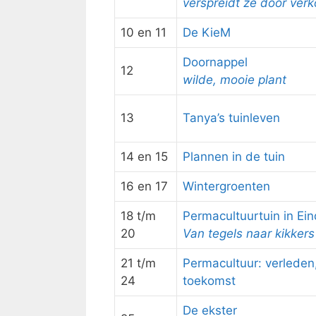
verspreidt ze door ver
10 en 11
De KieM
Doornappel
12
wilde, mooie plant
13
Tanya’s tuinleven
14 en 15
Plannen in de tuin
16 en 17
Wintergroenten
18 t/m
Permacultuurtuin in Ei
20
Van tegels naar kikkers
21 t/m
Permacultuur: verleden
24
toekomst
De ekster