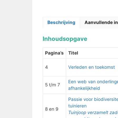
Beschrijving
Aanvullende in
Inhoudsopgave
Pagina’s
Titel
4
Verleden en toekomst
Een web van onderling
5 t/m 7
afhankelijkheid
Passie voor biodiversite
tuinieren
8 en 9
Tuinjoop verzamelt za