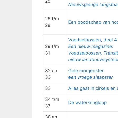
25
Nieuwsgierige langstaa
26 t/m
Een boodschap van ho
28
Voedselbossen, deel 4
29 t/m
Een nieuw magazine:
31
Voedselbossen, Transit
nieuw landbouwsyste
32 en
Gele morgenster
33
een vroege slaapster
33
Alles gaat in cirkels en 
34 t/m
De waterkringloop
37
38 en