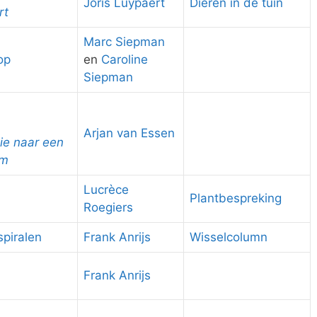
Joris Luypaert
Dieren in de tuin
rt
Marc Siepman
op
en
Caroline
Siepman
Arjan van Essen
ie naar een
em
Lucrèce
Plantbespreking
Roegiers
spiralen
Frank Anrijs
Wisselcolumn
Frank Anrijs