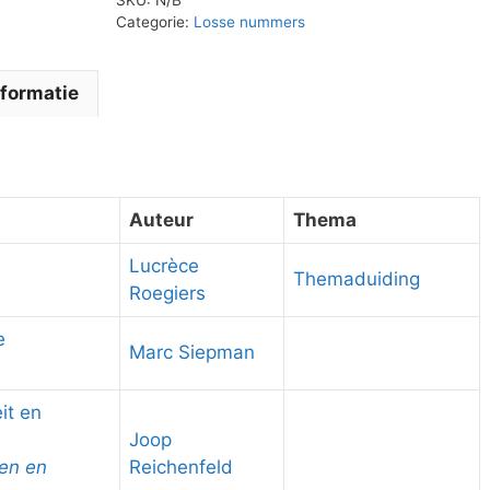
Categorie:
Losse nummers
formatie
Auteur
Thema
Lucrèce
Themaduiding
Roegiers
e
Marc Siepman
it en
Joop
den en
Reichenfeld