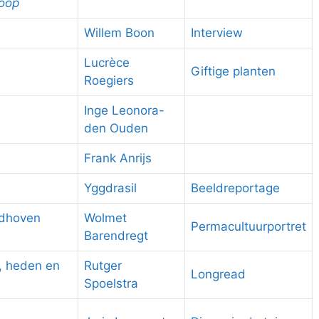
koop
Willem Boon
Interview
Lucrèce
Giftige planten
Roegiers
Inge Leonora-
den Ouden
Frank Anrijs
Yggdrasil
Beeldreportage
ndhoven
Wolmet
Permacultuurportret
Barendregt
, heden en
Rutger
Longread
Spoelstra