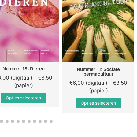
Nummer 18: Dieren
Nummer 11: Sociale
permacultuur
6,00 (digitaal)
-
€
8,50
€
6,00 (digitaal)
-
€
8,50
Prijsklasse:
(papier)
Prijsklasse:
(papier)
€6,00
Dit
€6,00
Opties selecteren
Dit
(digitaal)
product
Opties selecteren
(digitaal)
produ
tot
heeft
tot
heeft
€8,50
meerdere
€8,50
meerd
(papier)
variaties.
(papier)
variati
Deze