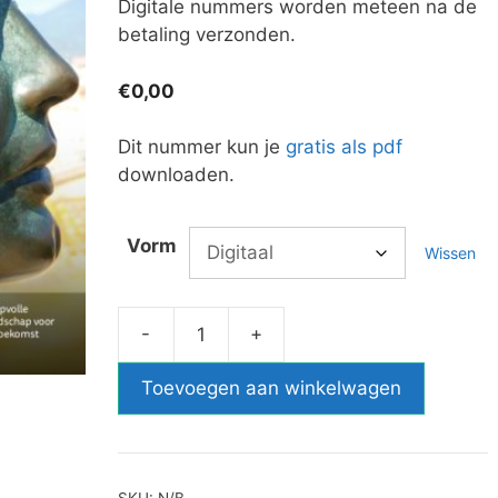
Digitale nummers worden meteen na de
betaling verzonden.
€
0,00
Dit nummer kun je
gratis als pdf
downloaden.
Vorm
Wissen
-
+
Nummer
32:
Toevoegen aan winkelwagen
Verleden
en
toekomst
aantal
SKU:
N/B